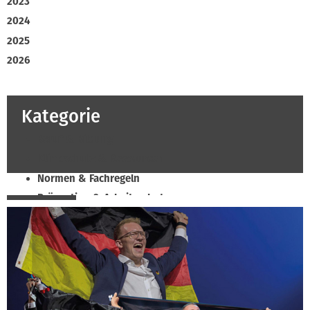
2023
2024
2025
2026
Kategorie
Beruf & Bildung
Klimaschutz & Ressourcen
Normen & Fachregeln
Prävention & Arbeitsschutz
Recht & Wirtschaft
Soziales & Tarifpolitik
Verband & Innungen
Innung