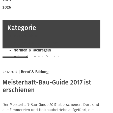
2025
2026
Kategorie
Beruf & Bildung
Klimaschutz & Ressourcen
Normen & Fachregeln
Prävention & Arbeitsschutz
Recht & Wirtschaft
22.12.2017
Soziales & Tarifpolitik
|
Beruf & Bildung
Verband & Innungen
Meisterhaft-Bau-Guide 2017 ist
Innung
erschienen
Der Meisterhaft-Bau-Guide 2017 ist erschienen. Dort sind
alle Zimmereien und Holzbaubetriebe aufgeführt, die