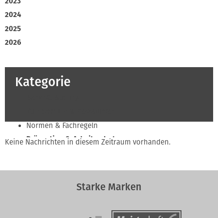
2023
2024
2025
2026
Kategorie
Beruf & Bildung
Klimaschutz & Ressourcen
Normen & Fachregeln
Prävention & Arbeitsschutz
Keine Nachrichten in diesem Zeitraum vorhanden.
Recht & Wirtschaft
Soziales & Tarifpolitik
Verband & Innungen
Starke Marken
Innung