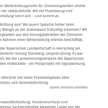
n Weiterbildungsreihe für Zimmerergesellen drehte
ls der Gebäudehülle. Mit viel Praxisbezug und
erbildung lohnt sich – und kommt an.
dichtung aus? Wo lauern typische Fehler beim
ch Mängel an der Außenwand frühzeitig erkennen? Mit
rgesellen aus den Innungsbetrieben der Zimmerer-
 Rahmen einer Weiterbildung intensiv beschäftigt.
der Bayerischen Landwirtschaft in Herrsching am
immerer-Innung Starnberg, Leopold Göring. Es war
r Art, die der Landesinnungsverband des Bayerischen
en entwickelte - ein Pilotprojekt mit Signalwirkung.
eferierte mit vielen Praxisbeispielen über
hluss und Sockelabdichtung.
Quelle: Christine Scheidler
enwandbekleidung, Fensteranschluss und
fahrene Sachverständige Alexander Lange von der