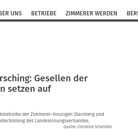
N
BER UNS
BETRIEBE
ZIMMERER WERDEN
BER
ü
rrsching: Gesellen der
 setzen auf
iedsbetreibe der Zimmerer-Innungen Starnberg und
eiterbildung des Landesinnungsverbandes.
Quelle: Christine Scheidler