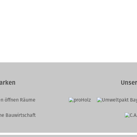
arken
Unser