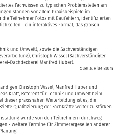
ndiertes Fachwissen zu typischen Problemstellen am
ungen standen vor allem Praxisbeispiele im
die Teilnehmer Fotos mit Baufehlern, identifizierten
chkeiten - ein interaktives Format, das großen
echnik und Umwelt), sowie die Sachverständigen
zverarbeitung), Christoph Wissel (Sachverständiger
rei-Dachdeckerei Manfred Huber).
Quelle: Hille Blum
tändigen Christoph Wissel, Manfred Huber und
as Kraft, Referent für Technik und Umwelt beim
l dieser praxisnahen Weiterbildung ist es, die
ielte Qualifizierung der Fachkräfte weiter zu stärken.
eranstaltung wurde von den Teilnehmern durchweg
ungen - weitere Termine für Zimmerergesellen anderer
 Planung.