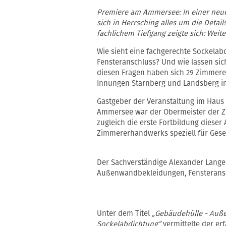
Premiere am Ammersee: In einer neue
sich in Herrsching alles um die Detai
fachlichem Tiefgang zeigte sich: Weit
Wie sieht eine fachgerechte Sockelab
Fensteranschluss? Und wie lassen si
diesen Fragen haben sich 29 Zimmere
Innungen Starnberg und Landsberg im
Gastgeber der Veranstaltung im Haus 
Ammersee war der Obermeister der Z
zugleich die erste Fortbildung diese
Zimmererhandwerks speziell für Gesell
Der Sachverständige Alexander Lange r
Außenwandbekleidungen, Fensteransc
Unter dem Titel
„Gebäudehülle - Auß
Sockelabdichtung“
vermittelte der er