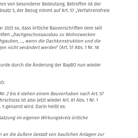
avon von besonderer Bedeutung. Betroffen ist der
Absatz 5, der Bezug nimmt auf Art. 57 „Verfahrensfreie
ar 2025 so, dass örtliche Bauvorschriften dem seit
llten „
Dachgeschossausbau zu Wohnzwecken
chgauben, …, wenn die Dachkonstruktion und die
gen nicht verändert werden
“ (Art. 57 Abs. 1 Nr. 18
wurde durch die Änderung der BayBO nun wieder
BO:
 Nr. 2 bis 6 stehen einem Bauvorhaben nach Art. 57
rschluss ist also jetzt wieder Art. 81 Abs. 1 Nr. 1
 5 genannt wird. Darin heißt es:
tzung im eigenen Wirkungskreis örtliche
an die äußere Gestalt von baulichen Anlagen zur