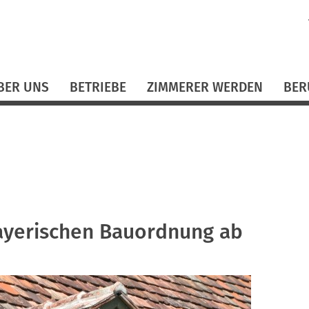
N
ü
BER UNS
BETRIEBE
ZIMMERER WERDEN
BER
ayerischen Bauordnung ab