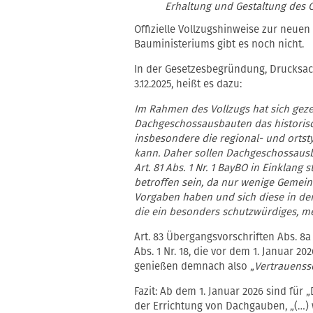
Erhaltung und Gestaltung des Or
Offizielle Vollzugshinweise zur neuen
Bauministeriums gibt es noch nicht.
In der Gesetzesbegründung, Drucksac
3.12.2025, heißt es dazu:
Im Rahmen des Vollzugs hat sich gezei
Dachgeschossausbauten das historis
insbesondere die regional- und ortst
kann. Daher sollen Dachgeschossausb
Art. 81 Abs. 1 Nr. 1 BayBO in Einklang
betroffen sein, da nur wenige Gemei
Vorgaben haben und sich diese in de
die ein besonders schutzwürdiges, me
Art. 83 Übergangsvorschriften Abs. 8
Abs. 1 Nr. 18, die vor dem 1. Januar 20
genießen demnach also „
Vertrauenss
Fazit: Ab dem 1. Januar 2026 sind fü
der Errichtung von Dachgauben, „(…)