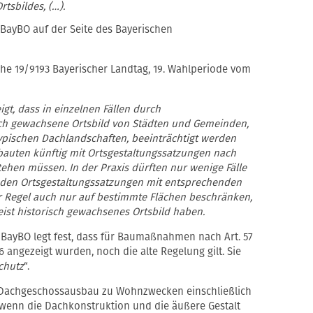
tsbildes, (…).
 BayBO auf der Seite des Bayerischen
he 19/9193 Bayerischer Landtag, 19. Wahlperiode vom
gt, dass in einzelnen Fällen durch
ch gewachsene Ortsbild von Städten und Gemeinden,
ypischen Dachlandschaften, beeinträchtigt werden
auten künftig mit Ortsgestaltungssatzungen nach
 stehen müssen. In der Praxis dürften nur wenige Fälle
nden Ortsgestaltungssatzungen mit entsprechenden
r Regel auch nur auf bestimmte Flächen beschränken,
ist historisch gewachsenes Ortsbild haben.
a BayBO legt fest, dass für Baumaßnahmen nach Art. 57
26 angezeigt wurden, noch die alte Regelung gilt. Sie
chutz
“.
r „Dachgeschossausbau zu Wohnzwecken einschließlich
 wenn die Dachkonstruktion und die äußere Gestalt